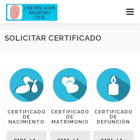
Skip
to
Menu
content
CERTIFICADOS
EL REGISTRO CIVIL
SOLICITAR CERTIFICADO
CONTACTO
BLOG
REGISTROS
CERTIFICADO
CERTIFICADO
CERTIFICADO
DE
DE
DE
NACIMIENTO
MATRIMONIO
DEFUNCIÓN